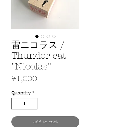
雷ニコラス /
Thunder cat
"Nicolas"
Price
¥1,000
Quantity
*
add to cart