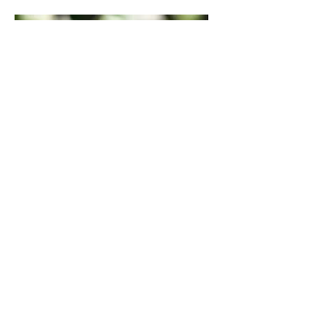
selling is strictly prohibited.
East:3,400JPY~
United States(including overseas
New
There will be no return or
territories such as Guam):
refund for all the products, other
4,180JPY~
than initially defected items.
(i.e It
was smaller/bigger than expected)
日本国内（Japan）
If there are any concerns about
5000円以上のお買い物で送料無
the products please don't hesitate
料、おまかせ配送のためお選びいただ
to ask prior to purchase.
けません。
万が一、手渡しで受け取れない・郵
写真内にある封筒や押し見本はセ
便局の保管期間内(7日)に受け取れな
ットに含まれませんのでご注意下
い方は、備考欄に「宅配ボックス希
さい。
望」とご記入ください。
レターパックプラス(追跡◯/保証×)
オリジナルの図案を使ったゴム版
【まとめ買い】Alphabet Friends8個
青い宝石/Blue Jewel
クロネコヤマト宅急便(追跡◯/保
面のスタンプです。
セット
証◯)
Price
¥1,300
Price
¥12,300
版面の清掃をなさる場合はスタン
プクリーナー等を使いコットン等
で優しく拭いて下さい。