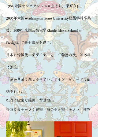
1984 米国サンフランシスコ生まれ。東京在住。
2006年米国Washington State University建築学科卒業
後、2009年米国芸術大学Rhode Island School of
Designにて修士課程を終了。
日本に帰国後、デザイナーとして勤務の後、2015年
に独立。
「分かり易く親しみやすいデザイン」をテーマに活
動を行う。
担当：緻密な線画、背景演出
得意なモチーフ：建物、海の生き物、キノコ、植物