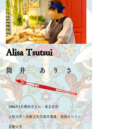
Alisa Tsutsui
筒 井 あ り さ
1984年1月横浜生まれ・東京在住
上智大学・比較文化学部卒業後、英国ロンドン
芸術大学