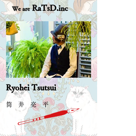
RaTsD.
inc
We are
Ryohei Tsutsui
筒 井 亮 平