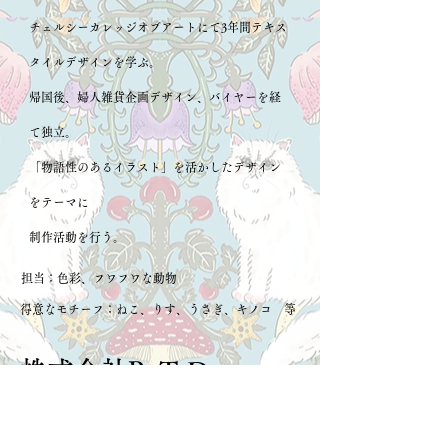
チェルシーカレッジオブアートにて3年間テキス
タイルデザインを学ぶ。
帰国後、婦人雑貨企画デザイン、バイヤーを経
て独立。
「物語性のあるイラスト」を活かしたデザイン
をテーマに
制作活動を行う。
担当：色彩、フワフワな動物
得意なモチーフ：ねこ、りす、うさぎ、キノコ 等
株式会社
RaTsD
株式会社RaTsD(ラッツディー)は