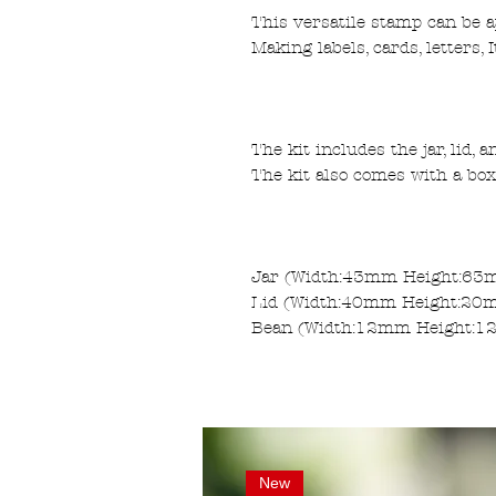
This versatile stamp can be a
Making labels, cards, letters, I
The kit includes the jar, lid, 
The kit also comes with a box
Jar (Width:43mm Height:6
Lid (Width:40mm Height:2
Bean (Width:12mm Height:
New