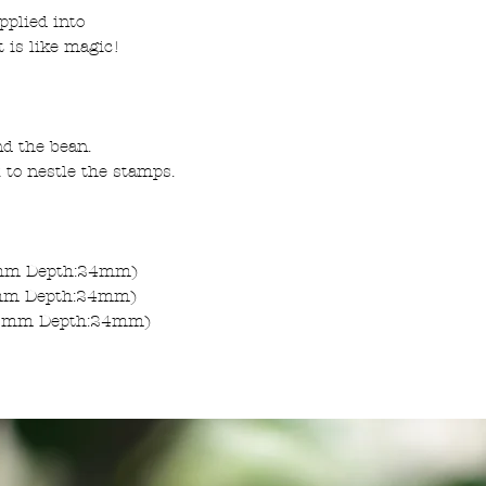
pplied into
日本国内（Japan）
写真内にある封筒
t is like magic!
5000円以上のお
んのでご注意下さ
めお選びいただけま
万が一、手渡しで受
オリジナルの図案
(7日)に受け取れな
す。
望」とご記入くださ
and the bean.
レターパックプラス
 to nestle the stamps.
版面の清掃をなさ
クロネコヤマト宅
使いコットン等で
当作品の転売、当
作やグッズ販売は
3mm Depth:24mm)
0mm Depth:24mm)
気になる事がある
12mm Depth:24mm)
お問い合わせ下さ