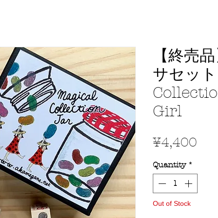
【終売品
サセット /
Collecti
Girl
Pri
¥4,400
Quantity
*
Out of Stock