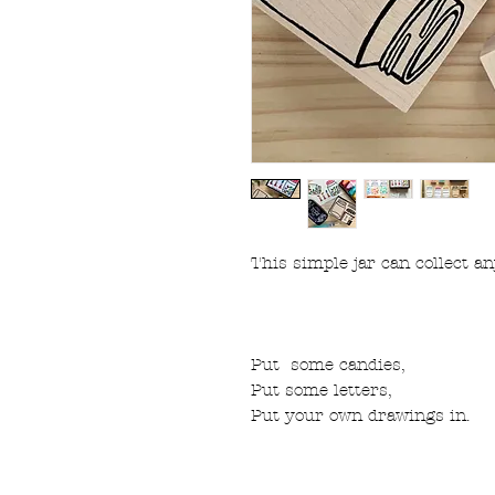
This simple jar can collect a
Put some candies,
Put some letters,
Put your own drawings in.