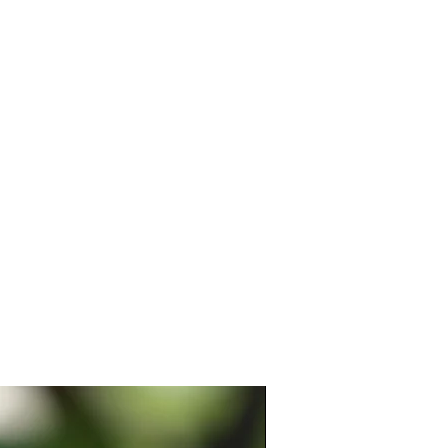
や押し見本はセットに含まれませ
買い物で送料無料、おまかせ配送のた
い。
せん。
け取れない・郵便局の保管期間内
を使ったゴム版面のスタンプで
い方は、備考欄に「宅配ボックス希
い。
(追跡◯/保証×)
る場合はスタンプクリーナー等を
急便(追跡◯/保証◯)
優しく拭いて下さい。
作品デザインを利用した2次的な制
ご固く禁じます。
方はお手数ですが一度ご購入前に
い。
New