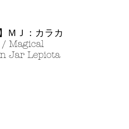
】ＭＪ：カラカ
 Magical
on Jar Lepiota
ce