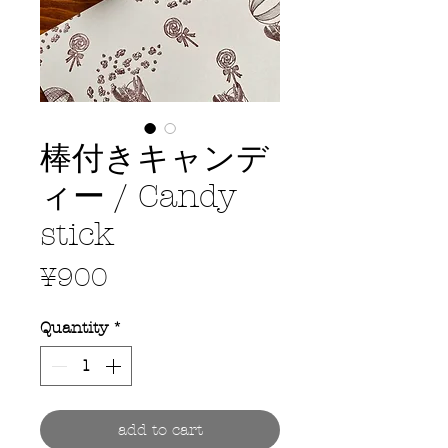
棒付きキャンデ
ィー / Candy
stick
Price
¥900
Quantity
*
add to cart