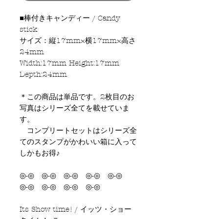
■棒付きキャンディー / Candy
stick
サイズ：縦17mm×横17mm×高さ
24mm
Width:17mm Height:17mm
Depth:24mm
＊この商品は単品です。2枚目のお
写真はシリーズ全てを載せていま
す。
コンプリートセットはシリーズ全
てのスタンプがかわいい箱に入って
しかもお得♪
◎-◎ ◎-◎ ◎-◎ ◎-◎ ◎-◎
◎-◎ ◎-◎ ◎-◎ ◎-◎
Its Show time! / イッツ・ショー