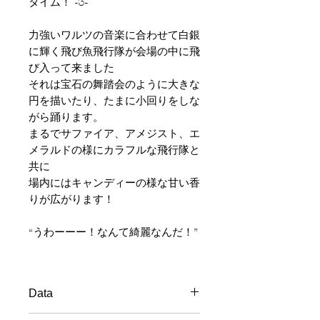
タイム！ -3-
力強いワルツの音楽に合わせて白銀
に輝く飛び魚飛行隊が会場の中に飛
び入って来ました
それは宝石の舞踏会のように大きな
円を描いたり、たまに小回りをしな
がら踊ります。
まるでサファイア、アメジスト、エ
メラルドの様にカラフルな飛行隊と
共に
場内にはキャンディーの様な甘い香
りが広がります！
“うわーーー！なんて綺麗なんだ！”
Data
Material
: Wood handle, Rubber