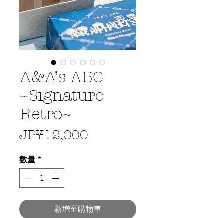
A&A’s ABC
~Signature
Retro~
價
JP¥12,000
格
數量
*
新增至購物車