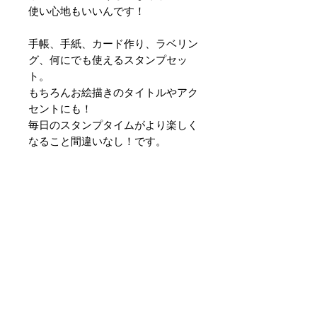
使い心地もいいんです！
手帳、手紙、カード作り、ラベリン
グ、何にでも使えるスタンプセッ
ト。
もちろんお絵描きのタイトルやアク
セントにも！
毎日のスタンプタイムがより楽しく
なること間違いなし！です。
<サイズ>
箱 幅120mm 奥行70mm 高さ
63mm
各スタンプ 横10mm×縦14mm×
高さ60mm
※スタンプ単品の販売はございませ
ん。
※期間限定商品ではございませんの