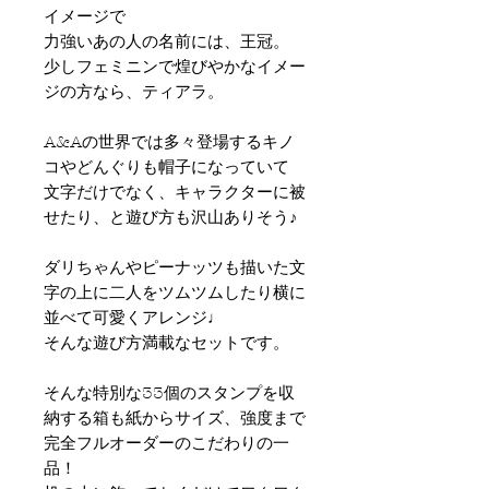
イメージで
力強いあの人の名前には、王冠。
少しフェミニンで煌びやかなイメー
ジの方なら、ティアラ。
A&Aの世界では多々登場するキノ
コやどんぐりも帽子になっていて
文字だけでなく、キャラクターに被
せたり、と遊び方も沢山ありそう♪
ダリちゃんやピーナッツも
描いた文
字の上に二人をツムツムしたり横に
並べて可愛くアレンジ♩
そんな遊び方満載なセットです。
そんな特別な33個のスタンプを収
納する箱も
紙からサイズ、強度まで
完全フルオーダーのこだわりの一
品！