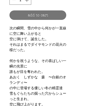
add to cart
次の瞬間、雪の中から何かが一直線
に空に舞い上がると
空に弾けて、誕生した。
それはまるでダイヤモンドの花火の
様だった。
何かを祝うような、その喜ばしい一
瞬の光景に
誰もが目を奪われた。
あおく しずかな 森 〜白銀のオ
ランディ〜
の中に登場する優しい冬の精霊達
雪もぐらたちの掘った穴からシュー
っと生まれ、
空に飛び上がります。