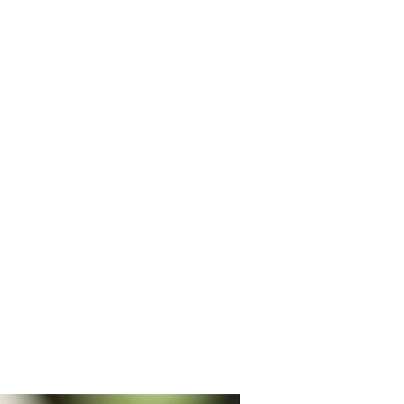
い方は、備考欄に「宅配ボックス希
い。
(追跡◯/保証×)
る場合はスタンプクリーナー等を
急便(追跡◯/保証◯)
優しく拭いて下さい。
作品デザインを利用した2次的な制
ご固く禁じます。
方はお手数ですが一度ご購入前に
い。