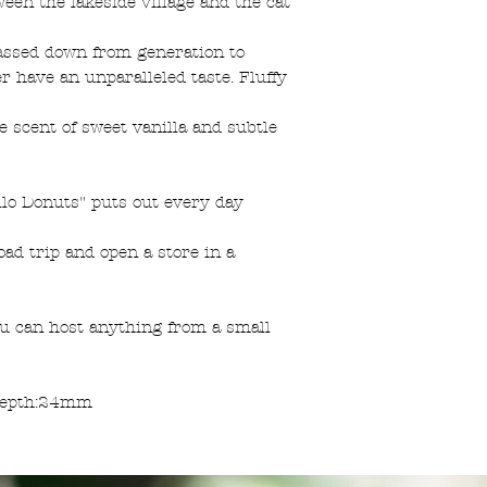
tween the lakeside village and the cat
(7日)に受け取れな
す。
望」とご記入くださ
レターパックプラス
assed down from generation to
版面の清掃をなさ
クロネコヤマト宅
 have an unparalleled taste. Fluffy
使いコットン等で
e scent of sweet vanilla and subtle
当作品の転売、当
作やグッズ販売は
気になる事がある
ello Donuts" puts out every day
お問い合わせ下さ
road trip and open a store in a
you can host anything from a small
Depth:24mm