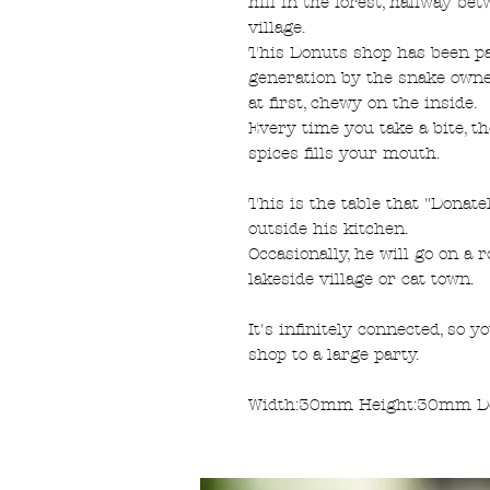
hill in the forest, halfway be
village.
This Donuts shop has been p
generation by the snake owner
at first, chewy on the inside.
Every time you take a bite, th
spices fills your mouth.
This is the table that "Donat
outside his kitchen.
Occasionally, he will go on a 
lakeside village or cat town.
It's infinitely connected, so 
shop to a large party.
Width:30mm Height:30mm 