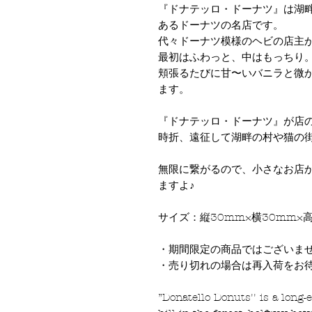
『ドナテッロ・ドーナツ』は湖
あるドーナツの名店です。
代々ドーナツ模様のヘビの店主
最初はふわっと、中はもっちり
頬張るたびに甘〜いバニラと微
ます。
『ドナテッロ・ドーナツ』が店
時折、遠征して湖畔の村や猫の
無限に繋がるので、小さなお店
ますよ♪
サイズ：縦30mm×横30mm×高
・期間限定の商品ではございま
・売り切れの場合は再入荷をお
”Donatello Donuts'' is a long-