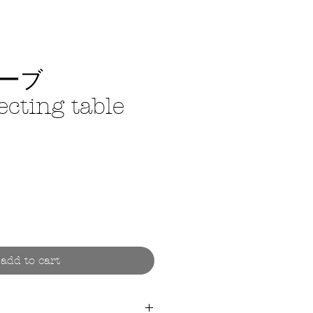
ーブ
cting table
ce
add to cart