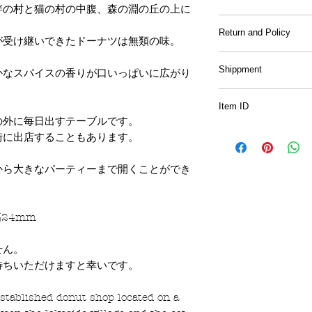
畔の村と猫の村の中腹、森の淵の丘の上に
Material
: Wood hand
Return and Policy
が受け継いできたドーナツは無類の味。
。
Sample prints and 
Shippment
かなスパイスの香りが口いっぱいに広がり
be included with 
All of the drawing
Item ID
International shipp
for the purpose o
の外に毎日出すテーブルです。
Up to 500gm
are for retail and s
A31
街に出店することもあります。
Asia: 2150JPY~
China,Korea,Tai
There will be no r
から大きなパーティーまで開くことができ
Oceania, Canada,
other than initiall
East:3,400JPY~
smaller/bigger th
United States(incl
Guam): 4,180JPY
24mm
If there are any 
don't hesitate to 
せん。
日本国内（Japan）
写真内にある封筒
待ちいただけますと幸いです。
5000円以上のお
んのでご注意下さ
めお選びいただけま
established donut shop located on a
万が一、手渡しで受
オリジナルの図案