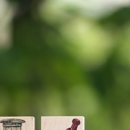
万が一、手渡しで受
んのでご注意下さ
(7日)に受け取れな
望」とご記入くださ
当作品の転売、当
レターパックプラス
作やグッズ販売は
クロネコヤマト宅
気になる事がある
お問い合わせ下さ