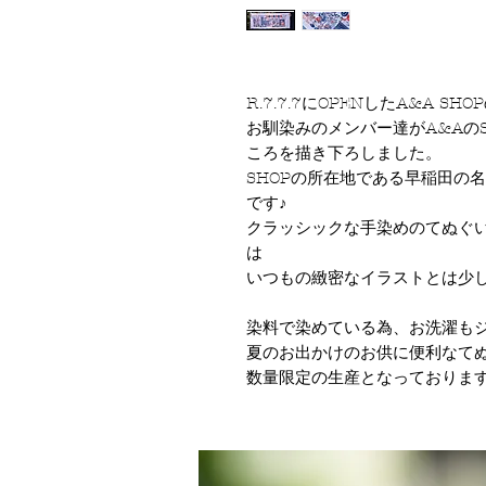
R.7.7.7にOPENしたA&A 
お馴染みのメンバー達がA&Aの
ころを描き下ろしました。
SHOPの所在地である早稲田の
です♪
クラッシックな手染めのてぬぐ
は
いつもの緻密なイラストとは少
染料で染めている為、お洗濯も
夏のお出かけのお供に便利なてぬ
数量限定の生産となっております