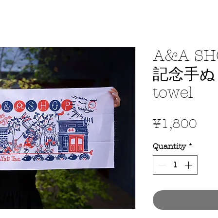
A&A S
記念手ぬぐ
towel
Pri
¥1,800
Quantity
*