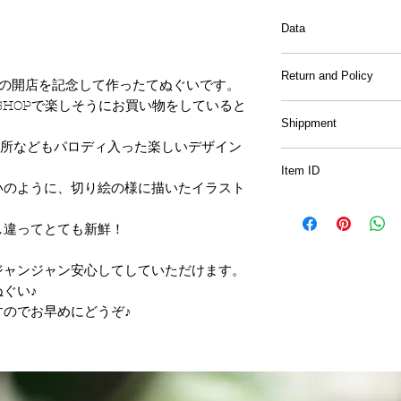
Data
Material
: cotton
Return and Policy
SHOPの開店を記念して作ったてぬぐいです。
SHOPで楽しそうにお買い物をしていると
Items besides the 
Shippment
included.
名所などもパロディ入った楽しいデザイン
International shipp
All of the drawing
Item ID
Up to 500gm
designs for the p
いのように、切り絵の様に描いたイラスト
Asia: 2150JPY~
products that are fo
China,Korea,Tai
prohibited.
し違ってとても新鮮！
Oceania, Canada,
East:3,400JPY~
There will be no r
ジャンジャン安心してしていただけます。
United States(incl
other than initiall
Guam): 4,180JPY
ぐい♪
smaller/bigger th
のでお早めにどうぞ♪
If there are any 
日本国内（Japan）
don't hesitate to 
5000円以上のお
めお選びいただけま
写真内にある封筒