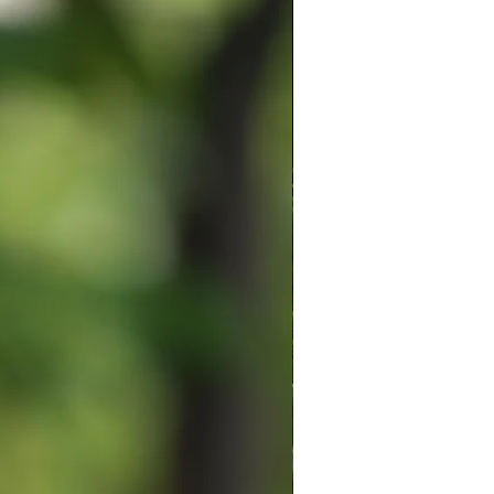
け取れない・郵便局の保管期間内
い。
New
い方は、備考欄に「宅配ボックス希
い。
作品デザインを利用した2次的な制
(追跡◯/保証×)
ご固く禁じます。
急便(追跡◯/保証◯)
方はお手数ですが一度ご購入前に
い。