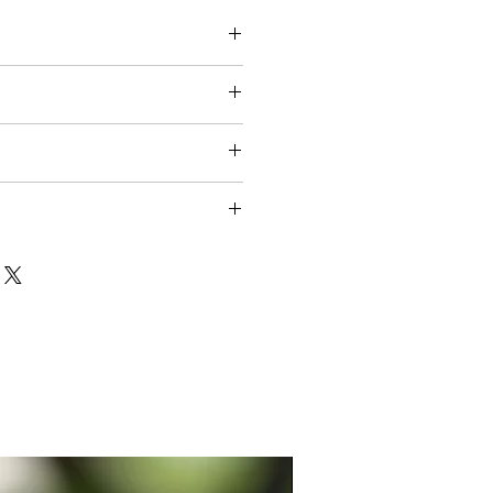
product on the photos will not be
ing (Not Japan)
s are original.
Use of these
urpose of making secondary
r retail and selling is strictly
wan:1,600JPY~
Mexico,Europe,Middle
eturn or refund for all the products,
uding overseas territories such as
y defected items.
(i.e It was
~
an expected)
concerns about the products please
ask prior to purchase.
買い物で送料無料、おまかせ配送のた
せん。
や押し見本はセットに含まれませ