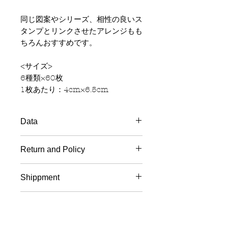
同じ図案やシリーズ、相性の良いス
タンプとリンクさせたアレンジもも
ちろんおすすめです。
<サイズ>
6種類×60枚
1枚あたり：4cm×6.5cm
Data
Material
: paper
Return and Policy
Items besides the product on the
Shippment
photos will not be included.
International shipping (Not Japan)
All of the drawings are original.
Item ID
Up to 500gm
Use of these designs for the
Asia: 2150JPY~
purpose of making secondary
MT14