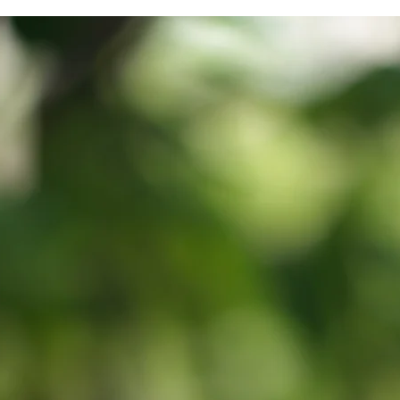
望」とご記入くださ
す。
レターパックプラス
クロネコヤマト宅
版面の清掃をなさ
使いコットン等で
当作品の転売、当
作やグッズ販売は
気になる事がある
お問い合わせ下さ