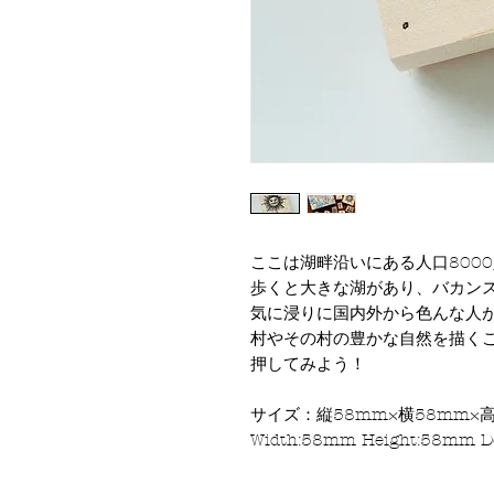
ここは湖畔沿いにある人口800
歩くと大きな湖があり、バカン
気に浸りに国内外から色んな人が
村やその村の豊かな自然を描く
押してみよう！
サイズ：縦58mm×横58mm×
Width:58mm Height:58mm 