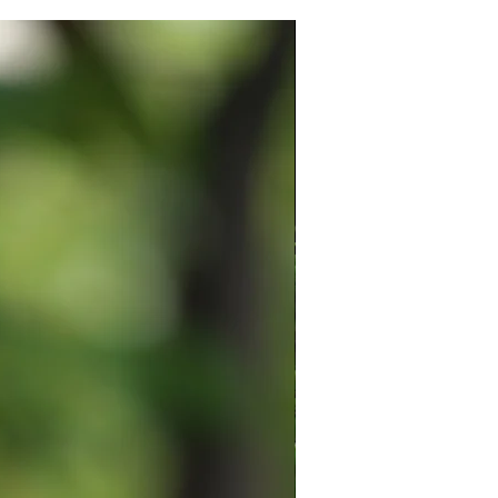
い。
(追跡◯/保証×)
急便(追跡◯/保証◯)
る場合はスタンプクリーナー等を
New
優しく拭いて下さい。
作品デザインを利用した2次的な制
ご固く禁じます。
方はお手数ですが一度ご購入前に
い。