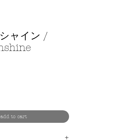
シャイン /
nshine
ce
add to cart