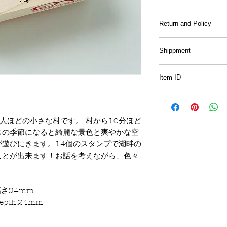
Material
: Wood hand
Return and Policy
Sample prints and 
Shippment
be included with 
International shipp
All of the drawing
Item ID
Up to 500gm
for the purpose o
Asia: 2150JPY~
are for retail and s
J18
China,Korea,Tai
Oceania, Canada,
There will be no r
0人ほどの小さな村です。 村から10分ほど
East:3,400JPY~
other than initiall
スの季節になると綺麗な景色と爽やかな空
United States(incl
smaller/bigger th
遊びにきます。14個のスタンプで湖畔の
Guam): 4,180JPY
ことが出来ます！お話を考えながら、色々
If there are any 
don't hesitate to 
日本国内（Japan）
5000円以上のお
高さ24mm
写真内にある封筒
めお選びいただけま
Depth:24mm
んのでご注意下さ
万が一、手渡しで受
(7日)に受け取れな
オリジナルの図案