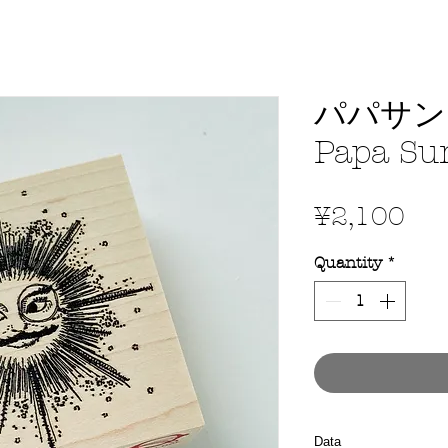
パパサン
Papa Su
Pri
¥2,100
Quantity
*
Data