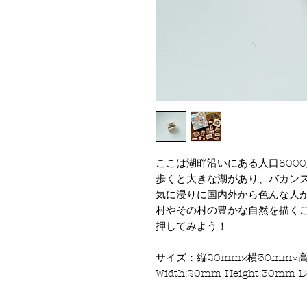
ここは湖畔沿いにある人口800
歩くと大きな湖があり、バカン
気に浸りに国内外から色んな人が
村やその村の豊かな自然を描く
押してみよう！
サイズ：縦20mm×横30mm×
Width:20mm Height:30mm 