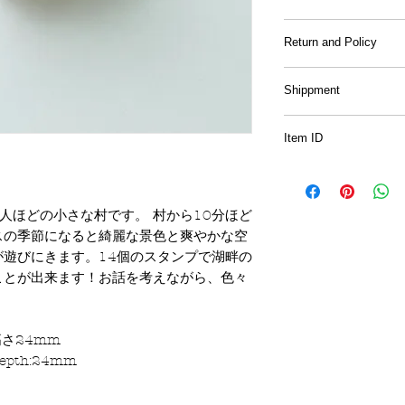
Material
: Wood hand
Return and Policy
Sample prints and 
Shippment
be included with 
International shipp
All of the drawing
Item ID
Up to 500gm
for the purpose o
Asia: 2150JPY~
are for retail and s
C52
China,Korea,Tai
Oceania, Canada,
There will be no r
0人ほどの小さな村です。 村から10分ほど
East:3,400JPY~
other than initiall
スの季節になると綺麗な景色と爽やかな空
United States(incl
smaller/bigger th
遊びにきます。14個のスタンプで湖畔の
Guam): 4,180JPY
ことが出来ます！お話を考えながら、色々
If there are any 
don't hesitate to 
日本国内（Japan）
5000円以上のお
高さ24mm
写真内にある封筒
めお選びいただけま
Depth:24mm
んのでご注意下さ
万が一、手渡しで受
(7日)に受け取れな
オリジナルの図案