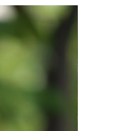
い。
(追跡◯/保証×)
急便(追跡◯/保証◯)
る場合はスタンプクリーナー等を
New
優しく拭いて下さい。
作品デザインを利用した2次的な制
ご固く禁じます。
方はお手数ですが一度ご購入前に
い。