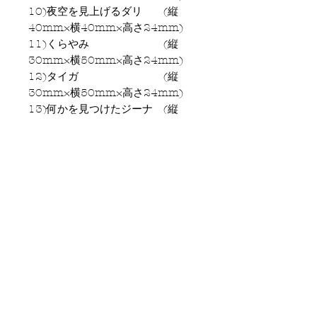
10)夜空を見上げるダリ (縦
40mm×横40mm×高さ24mm)
11)くらやみ (縦
30mm×横50mm×高さ24mm)
12)タイガ (縦
30mm×横50mm×高さ24mm)
13)何かを見つけたジーナ (縦
30mm×横50mm×高さ24mm)
14)銀河 (縦
30mm×横50mm×高さ24mm)
15)白鳥のそり （縦
58mm×横25mm×高24mm)
16)観測をするパーンさん (縦
68mm×横30mm×高さ24mm)
17)白銀のオランディ (縦
85mm×縦85mm×高さ24mm)
18)大きなもみの木 (縦
85mm×横58mm×高さ24mm)