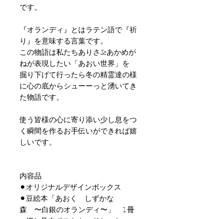
です。
『オランディ』とはラテン語で『祈
り』を意味する言葉です。
この物語は私たちありさ&あかめが
ねが表現したい「あおい世界」を
掘り下げて行ったら冬の精霊達の様
に心の底からシューーっと湧いてき
た物語です。
使う皆様の心に寄り添い少し息をつ
く瞬間を作るお手伝いができれば嬉
しいです。
内容品
⚫︎オリジナルデザインボックス
⚫︎豆絵本「あおく しずかな
森 〜白銀のオランディ〜」 1冊