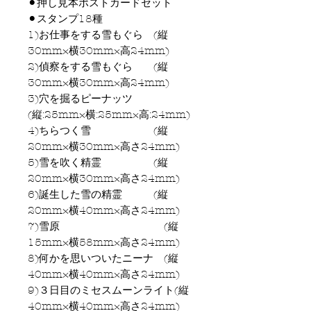
⚫︎押し見本ポストカードセット
⚫︎スタンプ18種
1)お仕事をする雪もぐら (縦
30mm×横30mm×高24mm)
2)偵察をする雪もぐら (縦
30mm×横30mm×高24mm)
3)穴を掘るピーナッツ
(縦:25mm×横:25mm×高:24mm)
4)ちらつく雪 (縦
20mm×横30mm×高さ24mm)
5)雪を吹く精霊 (縦
20mm×横30mm×高さ24mm)
6)誕生した雪の精霊 (縦
20mm×横40mm×高さ24mm)
7)雪原 (縦
15mm×横58mm×高さ24mm)
8)何かを思いついたニーナ (縦
40mm×横40mm×高さ24mm)
9)３日目のミセスムーンライト(縦
40mm×横40mm×高さ24mm)