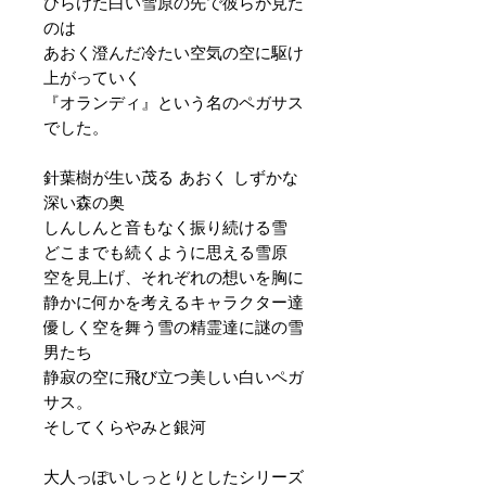
ひらけた白い雪原の先で彼らが見た
のは
あおく澄んだ冷たい空気の空に駆け
上がっていく
『オランディ』という名のペガサス
でした。
針葉樹が生い茂る あおく しずかな
深い森の奥
しんしんと音もなく振り続ける雪
どこまでも続くように思える雪原
空を見上げ、それぞれの想いを胸に
静かに何かを考えるキャラクター達
優しく空を舞う雪の精霊達に謎の雪
男たち
静寂の空に飛び立つ美しい白いペガ
サス。
そしてくらやみと銀河
大人っぽいしっとりとしたシリーズ