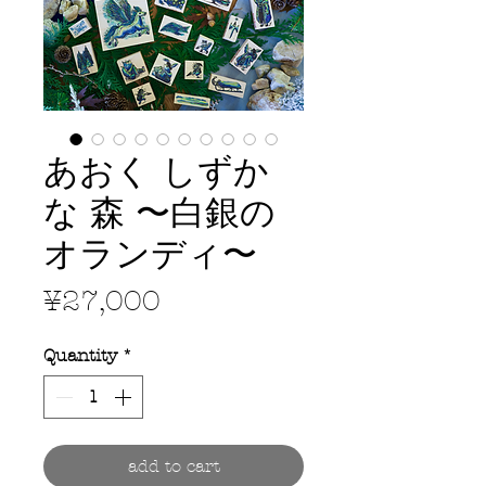
あおく しずか
な 森 〜白銀の
オランディ〜
Price
¥27,000
Quantity
*
add to cart