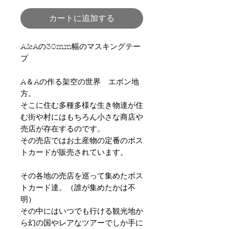
カートに追加する
A&Aの30mm幅のマスキングテー
プ
A＆Aの作る架空の世界 エボン地
方。
そこに住む多種多様な生き物達が住
む街や村にはもちろん小さな商店や
売店が存在するのです。
その売店ではお土産物の定番のポス
トカードが販売されています。
その各地の売店を巡って集めたポス
トカード達。（誰が集めたかは不
明）
その中にはいつでも行ける観光地か
ら幻の国やレアなツアーでしか手に