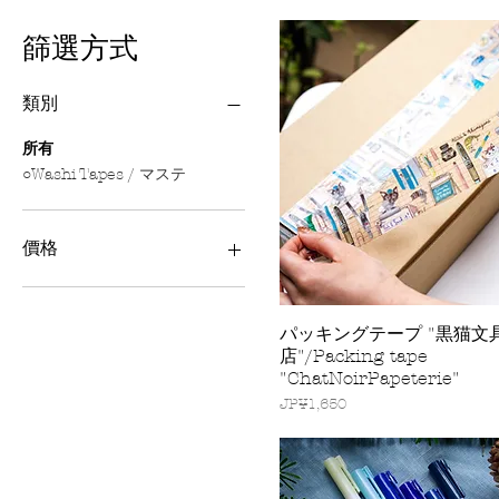
篩選方式
類別
所有
○Washi Tapes / マステ
價格
JP¥260
JP¥4,800
パッキングテープ "黒猫文
快速瀏覽
店"/Packing tape
"ChatNoirPapeterie"
價格
JP¥1,650