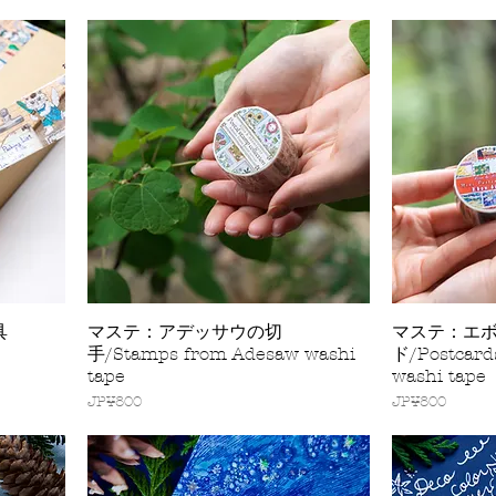
具
マステ：アデッサウの切
マステ：エ
快速瀏覽
手/Stamps from Adesaw washi
ド/Postcards
tape
washi tape
價格
價格
JP¥800
JP¥800