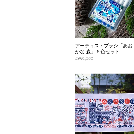
アーティストブラシ「あお
快速瀏覽
かな 森」６色セット
價格
JP¥1,360