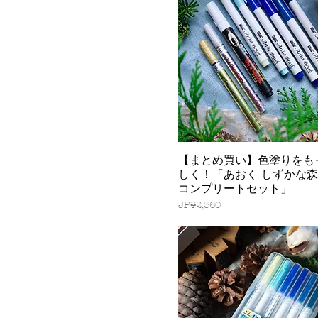
【まとめ買い】色塗りをも
快速瀏覽
しく！「あおく しずかな
コンプリートセット」
價格
JP¥2,360