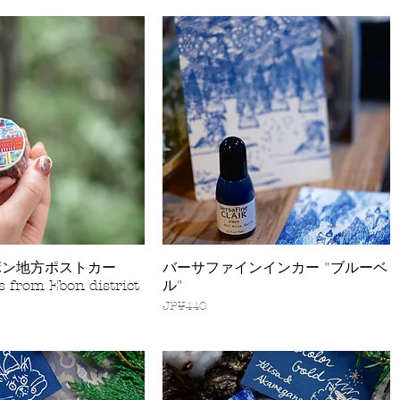
ボン地方ポストカー
バーサファインインカー "ブルーベ
快速瀏覽
快速瀏覽
 from Ebon district
ル"
價格
JP¥440