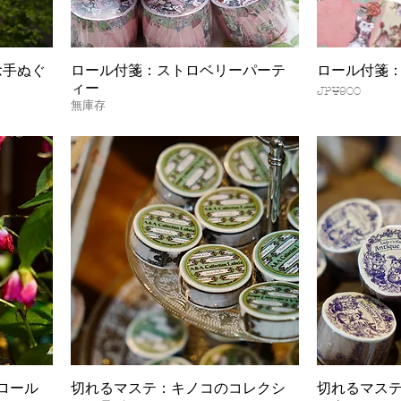
念手ぬぐ
ロール付箋：ストロベリーパーテ
ロール付箋
快速瀏覽
ィー
價格
JP¥900
無庫存
ロール
切れるマステ：キノコのコレクシ
切れるマス
快速瀏覽