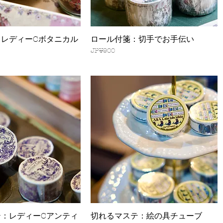
：レディーCボタニカル
ロール付箋：切手でお手伝い
快速瀏覽
快速瀏覽
價格
JP¥900
テ：レディーCアンティ
切れるマステ：絵の具チューブ
快速瀏覽
快速瀏覽