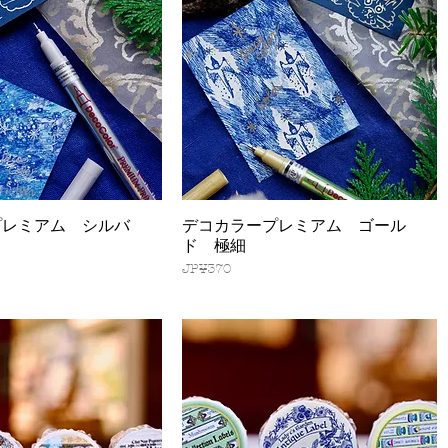
プレミアム シルバ
デコカラープレミアム ゴール
快速瀏覽
快速瀏覽
ド 極細
價格
JP¥370