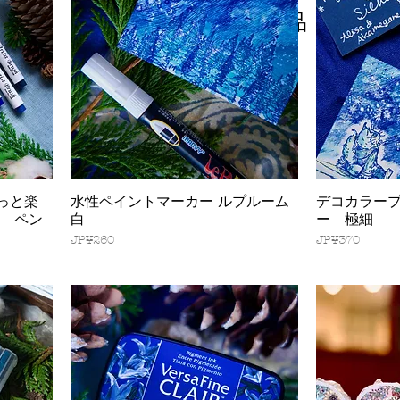
我們現在沒有任何商品
可以展示。
っと楽
水性ペイントマーカー ルプルーム
デコカラー
快速瀏覽
森 ペン
白
ー 極細
價格
價格
JP¥260
JP¥370