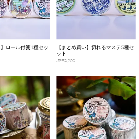
】ロール付箋4種セッ
【まとめ買い】切れるマステ3種セ
快速瀏覽
快速瀏覽
ット
價格
JP¥2,700