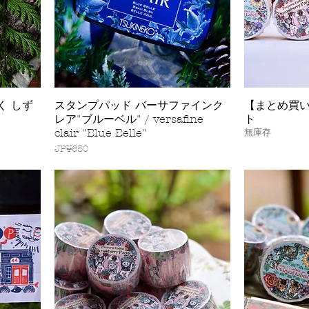
く しず
スタンプパッド バーサファインク
【まとめ買い
快速瀏覽
レア"ブルーベル" / versafine
ト
clair "Blue Belle"
無庫存
價格
JP¥650