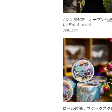
A&A SHOP オープン記
快速瀏覽
い/Hand towel
價格
JP¥1,800
ロール付箋：マジックスク
快速瀏覽