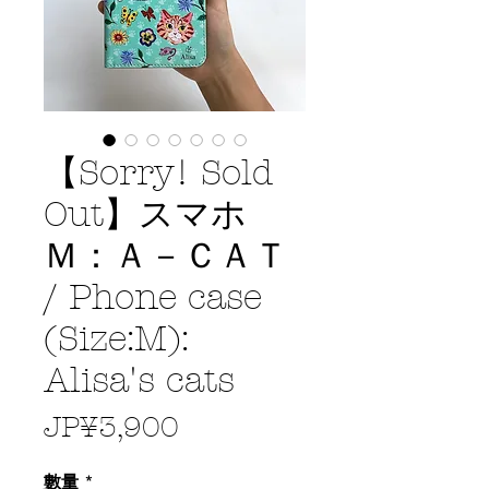
【Sorry! Sold
Out】スマホ
Ｍ：Ａ－ＣＡＴ
/ Phone case
(Size:M):
Alisa's cats
價
JP¥3,900
格
數量
*