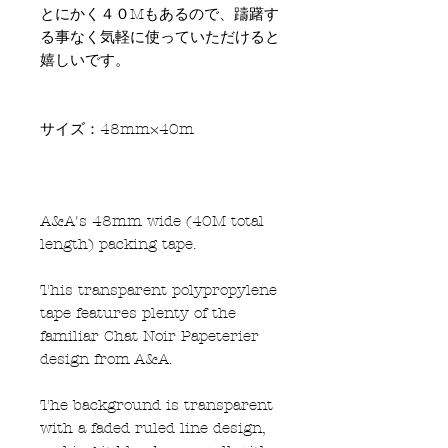
とにかく４０Mもあるので、躊躇す
る事なく気軽に使っていただけると
嬉しいです。
サイズ：48mm×40m
A&A's 48mm wide (40M total
length) packing tape.
This transparent polypropylene
tape features plenty of the
familiar Chat Noir Papeterier
design from A&A.
The background is transparent
with a faded ruled line design,