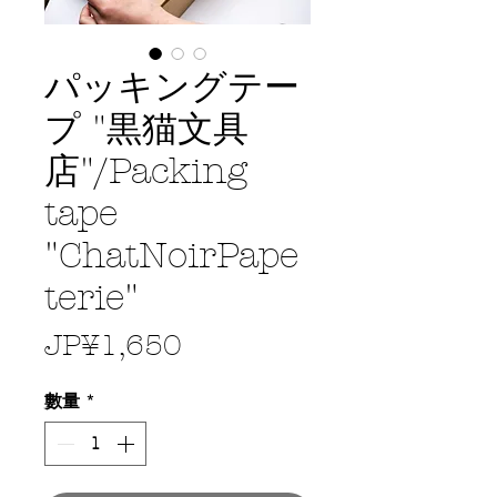
パッキングテー
プ "黒猫文具
店"/Packing
tape
"ChatNoirPape
terie"
價
JP¥1,650
格
數量
*