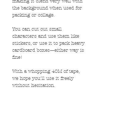
making it blend very well with
the background when used for
packing or collage.
You can cut out small
characters and use them like
stickers, or use it to pack heavy
cardboard boxes—either way is
fine!
With a whopping 40M of tape,
we hope you'll use it freely
without hesitation.
Data
Material:
Oriented PolyPropylene
Return and Policy