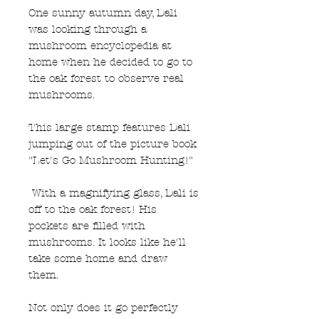
One sunny autumn day, Dali
was looking through a
mushroom encyclopedia at
home when he decided to go to
the oak forest to observe real
mushrooms.
This large stamp features Dali
jumping out of the picture book
"Let's Go Mushroom Hunting!"
With a magnifying glass, Dali is
off to the oak forest! His
pockets are filled with
mushrooms. It looks like he'll
take some home and draw
them.
Not only does it go perfectly