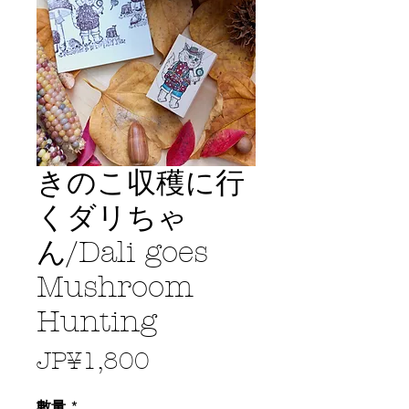
きのこ収穫に行
くダリちゃ
ん/Dali goes
Mushroom
Hunting
價
JP¥1,800
格
數量
*