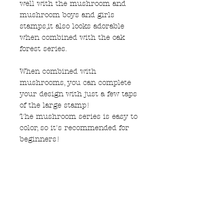
well with the mushroom and
mushroom boys and girls
stamps,it also looks adorable
when combined with the oak
forest series.
When combined with
mushrooms, you can complete
your design with just a few taps
of the large stamp!
The mushroom series is easy to
color, so it's recommended for
beginners!
Width:30mm Height:50mm
Depth:24mm
*If the item is sold out, please
wait for the next shipment.