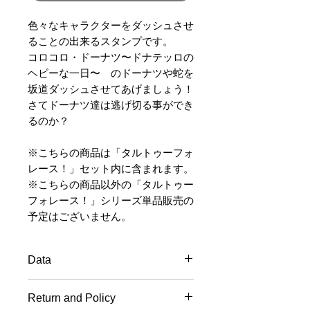
色々なキャラクターをダッシュさせ
ることの出来るスタンプです。
コロコロ・ドーナツ〜ドナテッロの
ヘビーな一日〜 のドーナツや蛇を
坂道ダッシュさせてあげましょう！
さてドーナツ達は逃げ切る事ができ
るのか？
※こちらの商品は「タルトゥーフォ
レース！」セット内に含まれます。
※こちらの商品以外の「タルトゥー
フォレース！」シリーズ単品販売の
予定はございません。
Data
Material
: Wood handle, Rubber
Return and Policy
stamp