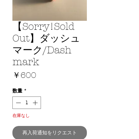
【Sorry!Sold
Out】ダッシュ
マーク/Dash
mark
価
￥600
格
数量
*
在庫なし
再入荷通知をリクエスト