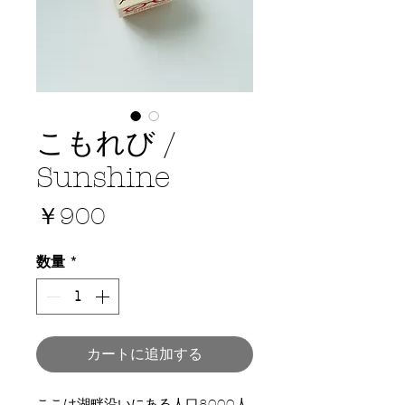
こもれび /
Sunshine
価
￥900
格
数量
*
カートに追加する
ここは湖畔沿いにある人口8000人