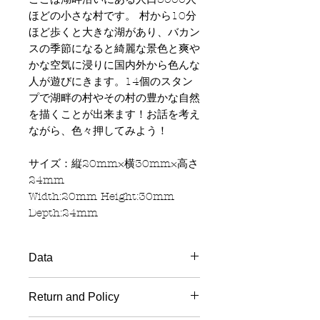
ほどの小さな村です。 村から10分
ほど歩くと大きな湖があり、バカン
スの季節になると綺麗な景色と爽や
かな空気に浸りに国内外から色んな
人が遊びにきます。14個のスタン
プで湖畔の村やその村の豊かな自然
を描くことが出来ます！お話を考え
ながら、色々押してみよう！
サイズ：縦20mm×横30mm×高さ
24mm
Width:20mm Height:30mm
Depth:24mm
Data
Material
: Wood handle, Rubber
Return and Policy
stamp