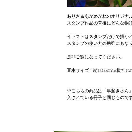
ありさ＆あかめがねのオリジナ
スタンプ作品の背後にどんな物
イラストはスタンプだけで描か
スタンプの使い方の勉強にもなり
是非ご覧になってください。
豆本サイズ : 縦10.5cm×横7.4c
※こちらの商品は「早起きさん」
入されている冊子と同じもので