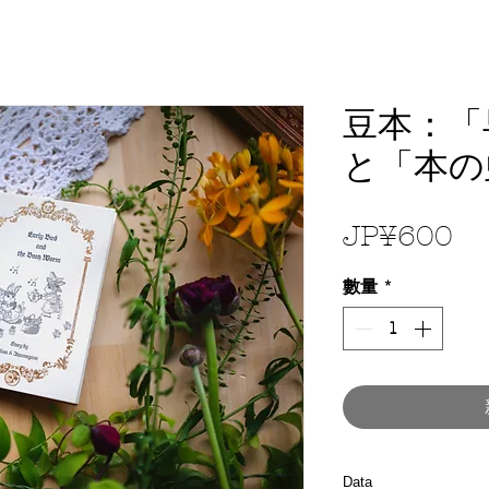
豆本：「
と「本の
價
JP¥600
格
數量
*
Data