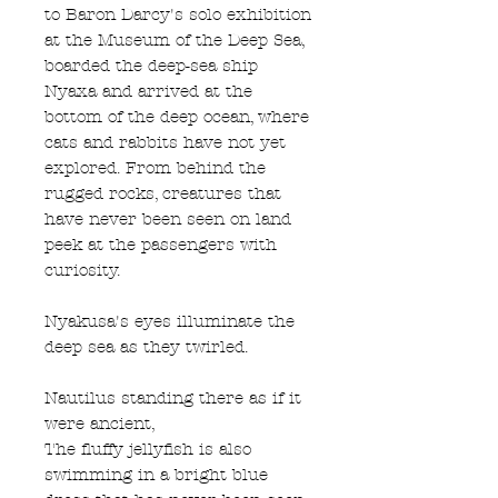
to Baron Darcy's solo exhibition
at the Museum of the Deep Sea,
boarded the deep-sea ship
Nyaxa and arrived at the
bottom of the deep ocean, where
cats and rabbits have not yet
explored. From behind the
rugged rocks, creatures that
have never been seen on land
peek at the passengers with
curiosity.
Nyakusa's eyes illuminate the
deep sea as they twirled.
Nautilus standing there as if it
were ancient,
The fluffy jellyfish is also
swimming in a bright blue