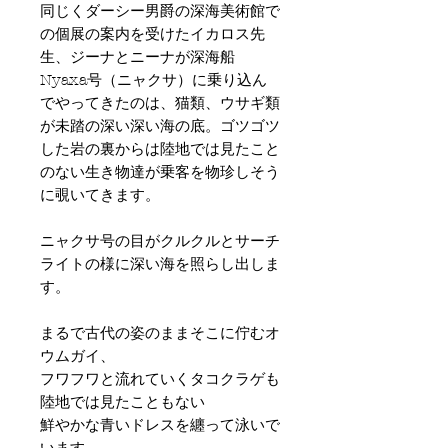
同じくダーシー男爵の深海美術館で
の個展の案内を受けたイカロス先
生、ジーナとニーナが深海船
Nyaxa号（ニャクサ）に乗り込ん
でやってきたのは、猫類、ウサギ類
が未踏の深い深い海の底。ゴツゴツ
した岩の裏からは陸地では見たこと
のない生き物達が乗客を物珍しそう
に覗いてきます。
ニャクサ号の目がクルクルとサーチ
ライトの様に深い海を照らし出しま
す。
まるで古代の姿のままそこに佇むオ
ウムガイ、
フワフワと流れていくタコクラゲも
陸地では見たこともない
鮮やかな青いドレスを纏って泳いで
います。