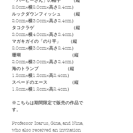
「ハービーさん」の帽子 （縦
2.0cm×横2.0cm×高さ2.4cm）
ルックダウンフィッシュ （縦
2.0cm×横3.0cm×高さ2.4cm）
タコクラゲ （縦
2.0cm×横4.0cm×高さ2.4cm）
マガキガイの「のり平」 （縦
2.0cm×横3.0cm×高さ2.4cm）
珊瑚 （縦
2.0cm×横3.0cm×高さ2.4cm）
海のトランプ （縦
1.2cm×横1.2cm×高2.4cm）
スペードのエース （縦
1.2cm×横1.2cm×高2.4cm）
※こちらは期間限定で販売の作品で
す。
Professor Icarus, Gina, and Nina,
who also received an invitation