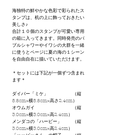
海独特の鮮やかな色彩で彩られたス
タンプは、机の上に飾っておきたい
美しさ♪
合計１０個のスタンプが可愛い専用
の箱に入ってきます。同時発売のバ
ブルシャワーやイワシの大群を一緒
に使うとページに夏の海の１シーン
を自由自在に描いていただけます。
＊セットには下記が一個ずつ含まれ
ます＊
ダイバー「ミケ」 （縦
5.8cm×横5.8cm×高さ2.4cm）
オウムガイ （縦
3.0cm×横3.0cm×高2.4cm）
メンダコの「ハービー」 （縦
3.0cm×横3.0cm×高2.4cm）