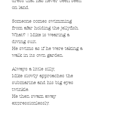
dress that has never been seen
on land.
Someone comes swimming
from afar holding the jellyfish.
What? ! Mike is wearing a
diving suit.
He swims as if he were taking a
walk in its own garden.
Always a little silly,
Mike slowly approaches the
submarine and his big eyes
twinkle.
He then swam away
expressionlessly.
At the bottom of the sea, Mr.
Harvey, a flapjack octopus who
loves playing cards, and "Nori-