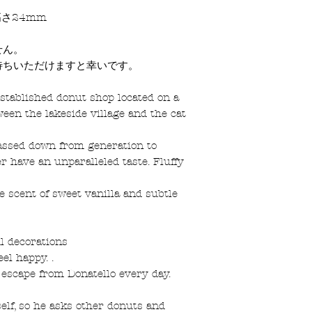
めお選びいただけま
万が一、手渡しで受
高さ24mm
オリジナルの図案
(7日)に受け取れな
す。
望」とご記入くださ
せん。
レターパックプラス
待ちいただけますと幸いです。
版面の清掃をなさ
クロネコヤマト宅
使いコットン等で
established donut shop located on a
当作品の転売、当
tween the lakeside village and the cat
作やグッズ販売は
assed down from generation to
気になる事がある
 have an unparalleled taste. Fluffy
お問い合わせ下さ
e scent of sweet vanilla and subtle
l decorations
el happy. .
 escape from Donatello every day.
self, so he asks other donuts and