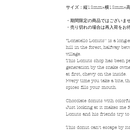
サイズ：縦12mm×横12mm×
・期間限定の商品ではございま
・売り切れの場合は再入荷をお
”Donatello Donuts'' is a long-
hill in the forest, halfway be
village.
This Donuts shop has been p
generation by the snake owner
at first, chewy on the inside.
Every time you take a bite, th
spices fills your mouth.
Chocolate donuts with colorfu
Just looking at it makes me fe
Donuts and his friends try to
This donut can't escape by it