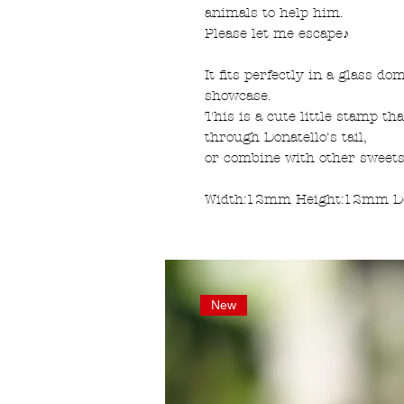
animals to help him.
Please let me escape♪
It fits perfectly in a glass d
showcase.
This is a cute little stamp th
through Donatello's tail,
or combine with other sweets
Width:12mm Height:12mm 
New