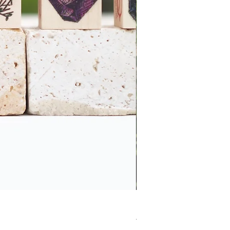
青い宝石/Blue Jewel
價格
JP¥1,300