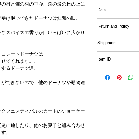
畔の村と猫の村の中腹、森の淵の丘の上に
Data
が受け継いできたドーナツは無類の味。
Material
: Wood hand
。
Return and Policy
かなスパイスの香りが口いっぱいに広がり
Sample prints and 
Shippment
be included with 
ョコレートドーナツは
All of the drawing
Item ID
させてくれます。。
International shipp
for the purpose o
Up to 500gm
とするドーナツ達。
are for retail and s
M77
Asia: 2150JPY~
China,Korea,Tai
とができないので、他のドーナツや動物達
There will be no r
Oceania, Canada,
other than initiall
East:3,400JPY~
smaller/bigger th
United States(incl
Guam): 4,180JPY
If there are any 
ックフェスティバルのカートのショーケー
don't hesitate to 
尻尾に通したり、他のお菓子と組み合わせ
日本国内（Japan）
写真内にある封筒
です。
5000円以上のお
んのでご注意下さ