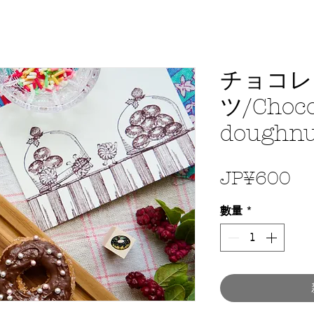
チョコレ
ツ/Choco
doughnu
價
JP¥600
格
數量
*