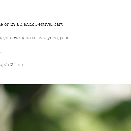
ome or in a Nahok Festival cart
at you can give to everyone, pass
.
Depth:24mm