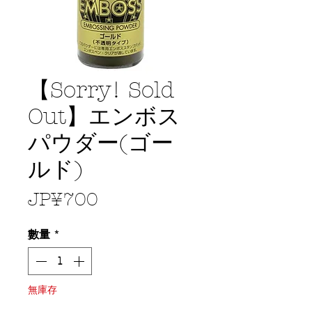
【Sorry! Sold
Out】エンボス
パウダー(ゴー
ルド)
價
JP¥700
格
數量
*
無庫存